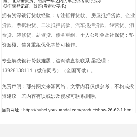
险、北京全款房、结清一年之内的车贷或者银行流水
③车辆登记证、驾照(看审批要求)
拥有资深银行贷款经验：专注
抵押贷款
、
房屋抵押贷款
、
企业
贷款
、
票据税贷
、
二次抵押贷款
、
汽车抵押贷款
、
经营贷
、
消
费贷
、
装修贷
、
薪资贷
、
债务重组
、个人公积金及社保贷；垫
资赎楼、债务重组优化等皆可操作。
专业解决银行贷款难题，咨询请直接联系
梁经理
：
13928138114
（微信同号）（全国可做）
。
免责声明：部分图文来源网络，文章内容仅供参考，不构成投
资建议，若内容有误或涉及侵权可联系删除。
当前网址：https://hubei.youxuandai.com/productshow-26-62-1.html