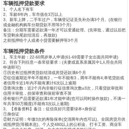
车辆抵押贷款要求
1、个人名下有车
2、车龄8年内，车市值在3万以上
3、新车上牌，二手车过户，车辆登记证丢失补办满3个月。(在银行
或金融机构购车分期贷款不用等3个月)
备注：分期车需要还款满一年才可以变通处理。(先审批，通过以后把
车贷剩余尾款结清后，再放款)
之前抵押给个人或者小贷需要解押等3个月
车辆抵押贷款条件
1、车主年龄：22-60周岁单人申请(61-69需要子女出面共同申请)
2、符合下列任意一条常驻要求：(夫妻或直系亲属其中1人符合共同
申请即可)
①历史有过抵押类贷款结清或房贷还款满6个月
②征信逾期近半年不能有2，一年不能有3，两年不能有4;单笔贷款或
者信用卡近1年内不能有累计6次以上逾期
③查询次数：近2个月内非银行征信查询次数≤3次，只看贷款审批和
信用卡审批，担保审查和保前审查不算
④有银行产品需要还款满1年才能申请(也可以同时操作放款)，不满一
年共享50万额度(不能有3次以上逾期)
3、【准备资料】备注：征信良好只需要绿本+身份证
①身份证
②财力证明：年缴3次的寿险保单(交清两年内也可以)、全国房贷月供
或抵押贷(等额本息)、个人交480以上的公积金、打卡工资、商业车