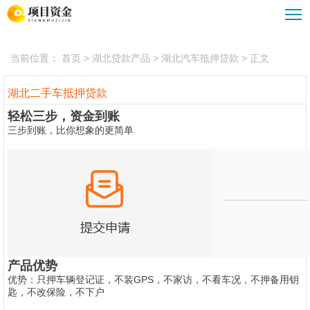
湖北债务重组
湖北企业大额贷款
湖北贷款公司
湖北汽车抵押贷款
当前位置：
首页
> 湖北贷款产品 > 湖北汽车抵押贷款 > 正文
湖北贷款攻略
湖北重组优化服务
湖北公积金贷款
湖北二手车抵押贷款
轻松三步，资金到账
三步到账，比你想象的更简单
产品优势
优势：只押车辆登记证，不装GPS，不家访，不看车况，不押备用钥
匙，不改保险，不下户