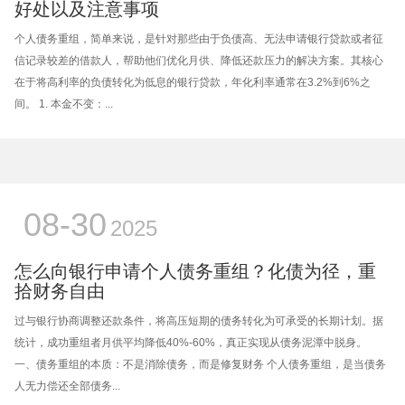
好处以及注意事项
个人债务重组，简单来说，是针对那些由于负债高、无法申请银行贷款或者征
信记录较差的借款人，帮助他们优化月供、降低还款压力的解决方案。其核心
在于将高利率的负债转化为低息的银行贷款，年化利率通常在3.2%到6%之
间。 1. 本金不变：...
08-30
2025
怎么向银行申请个人债务重组？化债为径，重
拾财务自由
过与银行协商调整还款条件，将高压短期的债务转化为可承受的长期计划。据
统计，成功重组者月供平均降低40%-60%，真正实现从债务泥潭中脱身。
一、债务重组的本质：不是消除债务，而是修复财务 个人债务重组，是当债务
人无力偿还全部债务...