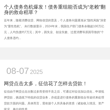
个人债务危机爆发！债务重组能否成为“老赖”翻
身的救命稻草？
近年来，随着消费信贷、网络借贷的普及，个人债务问题逐渐从“隐性风险”演变
为“显性危机”。 央行数据显示，2024年末，我国住户部门债务余额超100万亿
元，人均负债约7万元；其中，因失业、创业失败、过度消费等原因导致的“个
人债务违约...
08-07
2025
网贷点击太多，征信花了怎样去贷款！
征信由于网贷点击次数过多而变得不良之后，可通过对征信加以优化，申请抵
押贷款，挑选线下特批的信贷业务，亦或是进行债务的重新组合等途径来处理
贷款方面的问题。具体而言，需依据个人所具备的资质（诸如收入情况、资产
状况、单位的性质...