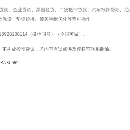
贷款
、
企业贷款
、
票据税贷
、
二次抵押贷款
、
汽车抵押贷款
、
经
社保贷；垫资赎楼、债务重组优化等皆可操作。
13928138114
（微信同号）（全国可做）
。
，不构成投资建议，若内容有误或涉及侵权可联系删除。
-59-1.html