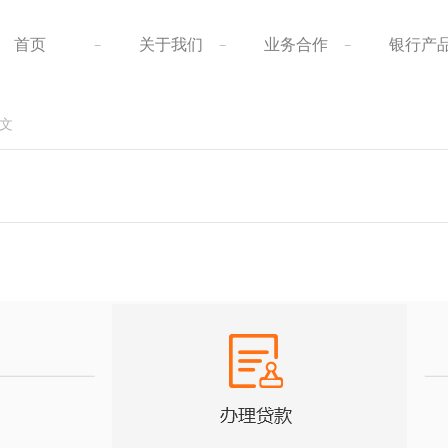
湖北企业贷款
湖北信用贷款
首页
关于我们
业务合作
银行产
湖北企业大额贷款
湖北债务重组
湖北汽车抵押贷款
湖北贷款公司
正文
湖北重组优化服务
湖北贷款攻略
湖北公积金贷款