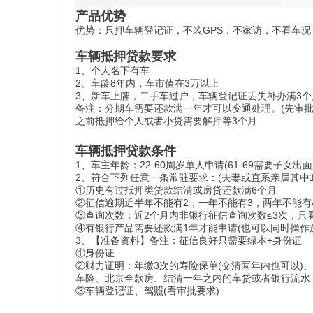
产品优势
优势：只押车辆登记证，不装GPS，不家访，不看车
车辆抵押贷款要求
1、个人名下有车
2、车龄8年内，车市值在3万以上
3、新车上牌，二手车过户，车辆登记证丢失补办满3个
备注：分期车需要还款满一年才可以变通处理。(先审批
之前抵押给个人或者小贷需要解押等3个月
车辆抵押贷款条件
1、车主年龄：22-60周岁单人申请(61-69需要子女出
2、符合下列任意一条常驻要求：(夫妻或直系亲属其中
①历史有过抵押类贷款结清或房贷还款满6个月
②征信逾期近半年不能有2，一年不能有3，两年不能有
③查询次数：近2个月内非银行征信查询次数≤3次，
④有银行产品需要还款满1年才能申请(也可以同时操作放
3、【准备资料】备注：征信良好只需要绿本+身份证
①身份证
②财力证明：年缴3次的寿险保单(交清两年内也可以)、
车险、北京全款房、结清一年之内的车贷或者银行流水
③车辆登记证、驾照(看审批要求)