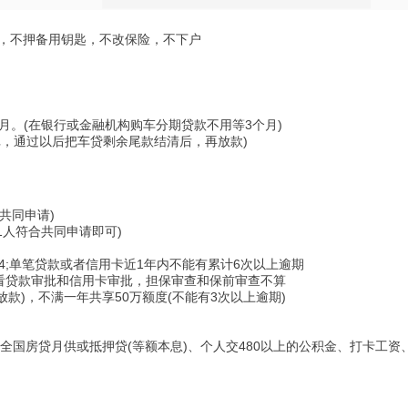
况，不押备用钥匙，不改保险，不下户
月。(在银行或金融机构购车分期贷款不用等3个月)
，通过以后把车贷剩余尾款结清后，再放款)
面共同申请)
1人符合共同申请即可)
4;单笔贷款或者信用卡近1年内不能有累计6次以上逾期
只看贷款审批和信用卡审批，担保审查和保前审查不算
款)，不满一年共享50万额度(不能有3次以上逾期)
全国房贷月供或抵押贷(等额本息)、个人交480以上的公积金、打卡工资